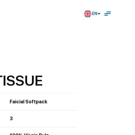
EN
T
I
S
S
U
E
Faicial Softpack
3