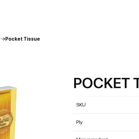
r
Pocket Tissue
P
O
C
K
E
T
SKU
Ply