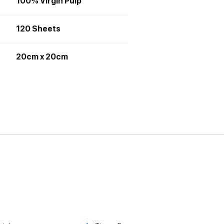
100% Virgin Pulp
120 Sheets
20cm x 20cm