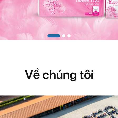
V
ề
c
h
ú
n
g
t
ô
i