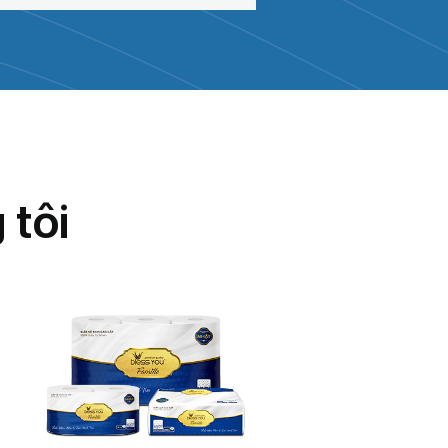
g
t
ô
i