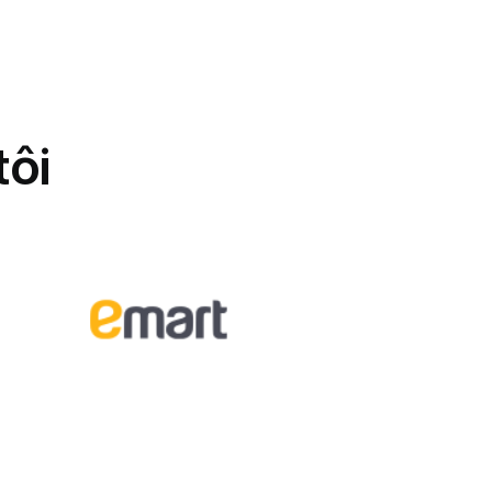
h công Hội nghị Người Lao Động
t
ô
i