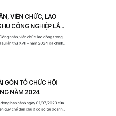
N, VIÊN CHỨC, LAO
HU CÔNG NGHIỆP LẦN
24
ông nhân, viên chức, lao động trong
Tàu lần thứ XVII – năm 2024 đã chính
 gần 700 vận động viên đến từ 35 CĐCS
ÀI GÒN TỔ CHỨC HỘI
ỘNG NĂM 2024
ao động ban hành ngày 01/07/2023 của
n quy chế dân chủ ở cơ sở tại doanh
a, Ban Giám Đốc Công ty phối hợp với