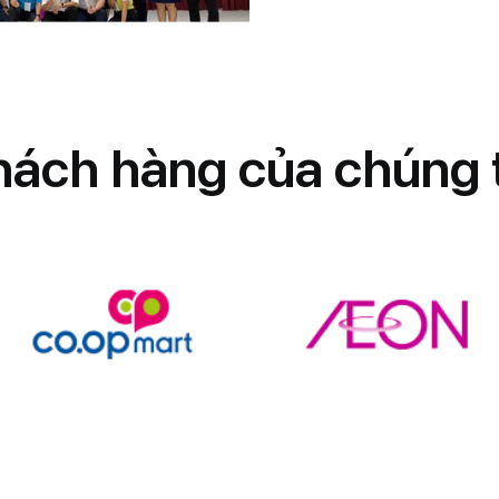
Công Đoàn cơ sở đã tổ chức thàn
(NLĐ) năm 2024.
h
á
c
h
h
à
n
g
c
ủ
a
c
h
ú
n
g