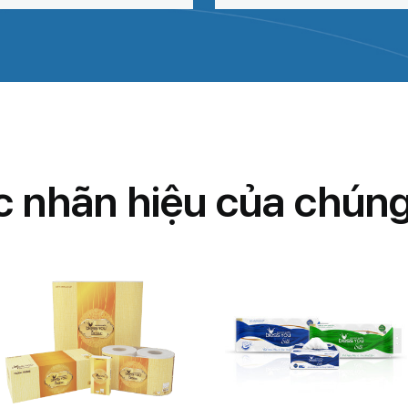
c
n
h
ã
n
h
i
ệ
u
c
ủ
a
c
h
ú
n