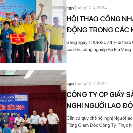
sgp
Tháng 10 4, 2024
HỘI THAO CÔNG NHÂ
ĐỘNG TRONG CÁC K
THỨ XVIII – NĂM 20
Sáng ngày 11/08/2024, Hội thao C
các khu công nghiệp Bà Rịa Vũng 
thức diễn ra với sự tham gia của
trên địa bàn tỉnh.
sgp
Tháng 10 4, 2024
CÔNG TY CP GIẤY S
NGHỊ NGƯỜI LAO Đ
Căn cứ quy chế hội nghị Người l
Tổng Giám Đốc Công Ty. Thực hiệ
nghiệp. Ngày 09/05/2024 vừa qu