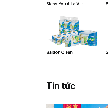
Bless You À La Vie
B
Saigon Clean
S
T
i
n
t
ứ
c